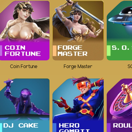
Coin Fortune
Forge Master
S