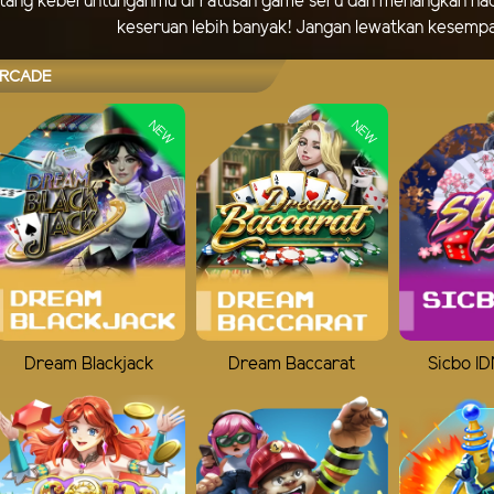
tang keberuntunganmu di ratusan game seru dan menangkan hadia
keseruan lebih banyak! Jangan lewatkan kesempat
RCADE
NEW
NEW
Dream Blackjack
Dream Baccarat
Sicbo I