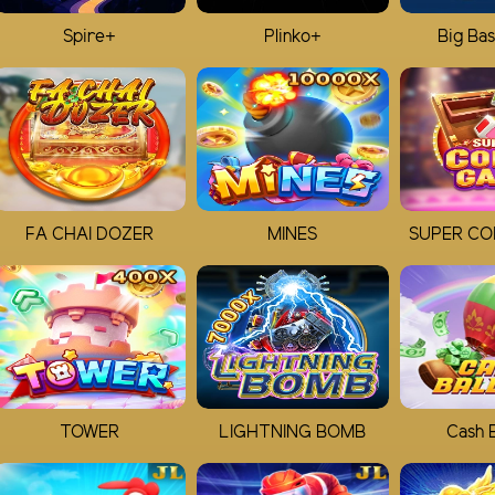
Spire+
Plinko+
Big Ba
FA CHAI DOZER
MINES
SUPER C
TOWER
LIGHTNING BOMB
Cash 