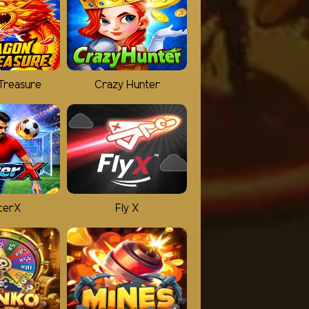
Treasure
Crazy Hunter
cerX
Fly X