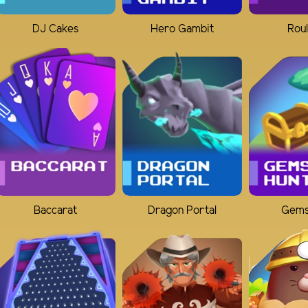
DJ Cakes
Hero Gambit
Rou
Baccarat
Dragon Portal
Gems