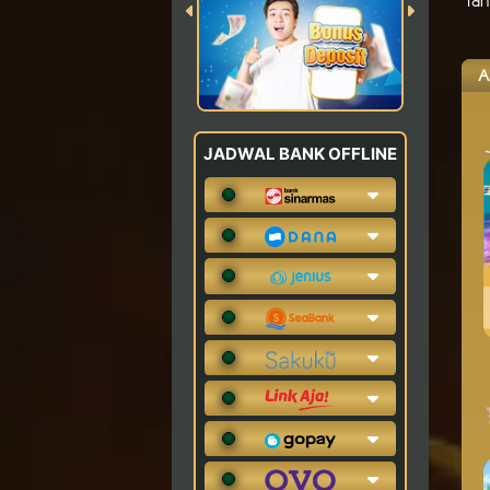
Tan
A
JADWAL BANK OFFLINE