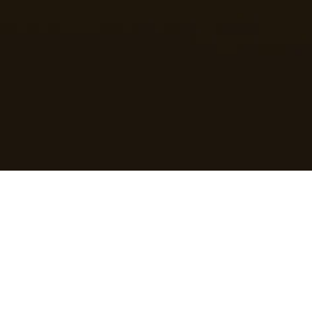
ADWAL BANK
VOUCHER88
e