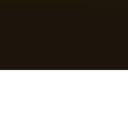
TIF
MOBILE
Kalkulator Mix Parlay
J
Lisensi
TS88 Situs Judi Onlin
onesia