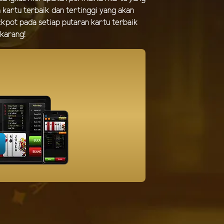
 kartu terbaik dan tertinggi yang akan
pot pada setiap putaran kartu terbaik
karang!