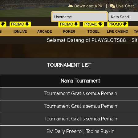
Download APK
Live Chat
O
PROMO
PROMO
PROMO
PROMO
S
IDNLIVE
ARCADE
POKER
TOGEL
LIVE CASINO
T
Selamat Datang di PLAYSLOTS88 – Situs Game 
TOURNAMENT LIST
Nama Tournament
Tournament Gratis semua Pemain
Tournament Gratis semua Pemain
Tournament Gratis semua Pemain
2M Daily Freeroll, Tcoins Buy-in