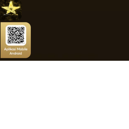
TENTANG KAMI
LINK ALTERNA
Daftar PLAYSLOTS88 Situs Judi Online Terbaik Di
PLAYSLOTS88
hadir sebagai situs judi online ter
promo dan event menarik. PLAYSLOTS88 adalah situ
Slots, IDNlive, Togel, Live Casino, Mickey Mouse
pengalaman seru bermain kedalam game dengan tam
Teknologi terbaru dan terdepan dikerjakan oleh tim
dan nyaman. Setiap proses transaksi deposit dan w