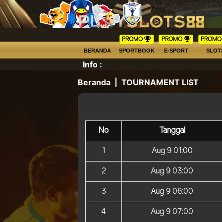
PROMO
PROMO
PROM
BERANDA
SPORTBOOK
E-SPORT
SLOT
Info :
Beranda
TOURNAMENT LIST
No
Tanggal
1
Aug 9 01:00
2
Aug 9 03:00
3
Aug 9 06:00
4
Aug 9 07:00