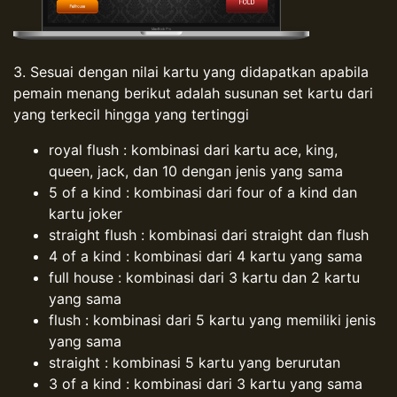
3. Sesuai dengan nilai kartu yang didapatkan apabila
pemain menang berikut adalah susunan set kartu dari
yang terkecil hingga yang tertinggi
royal flush : kombinasi dari kartu ace, king,
queen, jack, dan 10 dengan jenis yang sama
5 of a kind : kombinasi dari four of a kind dan
kartu joker
straight flush : kombinasi dari straight dan flush
4 of a kind : kombinasi dari 4 kartu yang sama
full house : kombinasi dari 3 kartu dan 2 kartu
yang sama
flush : kombinasi dari 5 kartu yang memiliki jenis
yang sama
straight : kombinasi 5 kartu yang berurutan
3 of a kind : kombinasi dari 3 kartu yang sama