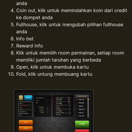
anda
Coin out, klik untuk memindahkan koin dari credit
ke dompet anda
Fullhouse, klik untuk mengubah pilihan fullhouse
anda
Info bet
Reward info
Klik untuk memilih room permainan, setiap room
memiliki jumlah taruhan yang berbeda
Open, klik untuk membuka kartu
Fold, klik untung membuang kartu