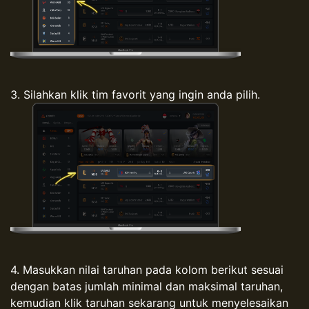
3. Silahkan klik tim favorit yang ingin anda pilih.
4. Masukkan nilai taruhan pada kolom berikut sesuai
dengan batas jumlah minimal dan maksimal taruhan,
kemudian klik taruhan sekarang untuk menyelesaikan