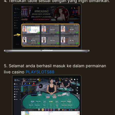
4. Tentukan table sesuai dengan yang ingin dimainkan.
5. Selamat anda berhasil masuk ke dalam permainan
live casino
PLAYSLOTS88