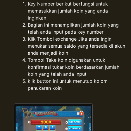
Key Number berikut berfungsi untuk
memasukkan jumlah koin yang anda
inginkan
Bagian ini menampilkan jumlah koin yang
telah anda input pada key number
Klik Tombol exchange Jika anda ingin
menukar semua saldo yang tersedia di akun
anda menjadi koin
Tombol Take koin digunakan untuk
konfirmasi tukar koin berdasarkan jumlah
koin yang telah anda input
klik button ini untuk menutup kolom
penukaran koin