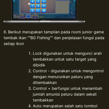
6. Berikut merupakan tampilan pada room junior game
tembak ikan ""BG Fishing"" dan penjelasan fungsi pada
setiap ikon
Lock digunakan untuk mengunci arah
tembakkan untuk satu target yang
dibidik
Control - digunakan untuk mengontrol
dengan menurunkan peluru yang
ditembakkan
Control + berfungsi untuk menambah
jumlah amunisi peluru dalam sekali
tembakkan
Auto merupakan salah satu tombol