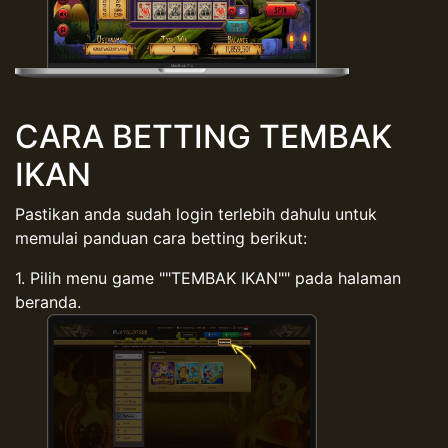
CARA BETTING TEMBAK
IKAN
Pastikan anda sudah login terlebih dahulu untuk
memulai panduan cara betting berikut:
1. Pilih menu game ""TEMBAK IKAN"" pada halaman
beranda.