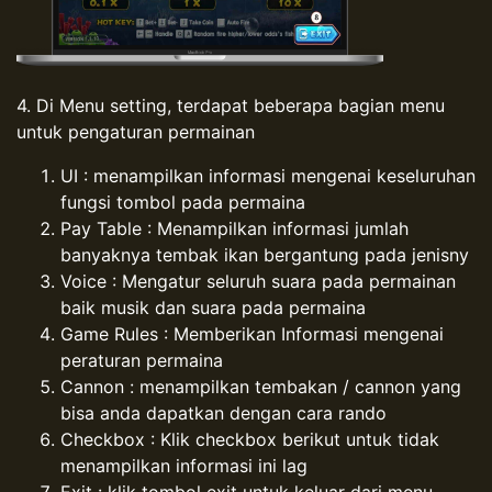
4. Di Menu setting, terdapat beberapa bagian menu
untuk pengaturan permainan
UI : menampilkan informasi mengenai keseluruhan
fungsi tombol pada permaina
Pay Table : Menampilkan informasi jumlah
banyaknya tembak ikan bergantung pada jenisny
Voice : Mengatur seluruh suara pada permainan
baik musik dan suara pada permaina
Game Rules : Memberikan Informasi mengenai
peraturan permaina
Cannon : menampilkan tembakan / cannon yang
bisa anda dapatkan dengan cara rando
Checkbox : Klik checkbox berikut untuk tidak
menampilkan informasi ini lag
Exit : klik tombol exit untuk keluar dari menu