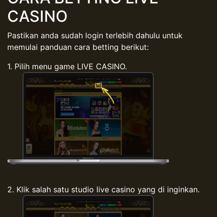
CASINO
Pastikan anda sudah login terlebih dahulu untuk
memulai panduan cara betting berikut:
1. Pilih menu game LIVE CASINO.
2. Klik salah satu studio live casino yang di inginkan.