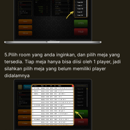
5.Pilih room yang anda inginkan, dan pilih meja yang
tersedia. Tiap meja hanya bisa diisi oleh 1 player, jadi
silahkan pilih meja yang belum memiliki player
didalamnya