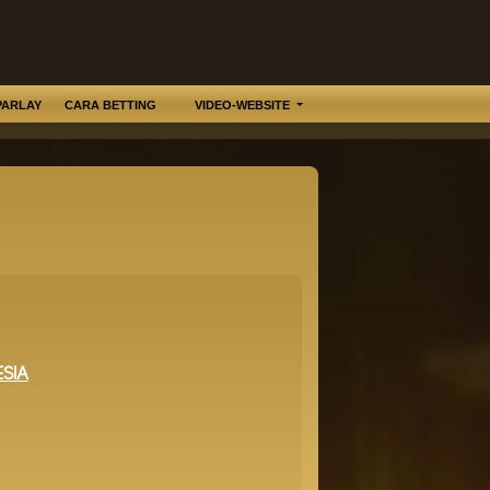
PARLAY
CARA BETTING
VIDEO-WEBSITE
SIA