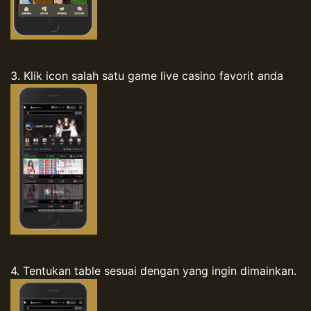
3. Klik icon salah satu game live casino favorit anda
4. Tentukan table sesuai dengan yang ingin dimainkan.