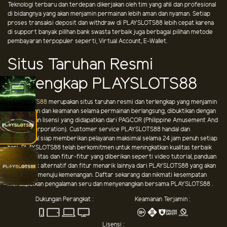
Teknologi terbaru dan terdepan dikerjakan oleh tim yang ahli dan profesional
di bidangnya yang akan menjamin permainan lebih aman dan nyaman. Setiap
proses transaksi deposit dan withdraw di PLAYSLOTS88 lebih cepat karena
di support banyak pilihan bank swasta terbaik juga berbagai pilihan metode
pembayaran terpopuler seperti, Virtual Account, E-Wallet.
Situs Taruhan Resmi
Terlengkap PLAYSLOTS88
PLAYSLOTS88
merupakan situs taruhan resmi dan terlengkap yang menjamin
kenyamanan dan keamanan selama permainan berlangsung, dibuktikan dengan
legalitas dan lisensi yang didapatkan dari PAGCOR (Philippine Amusement And
Gaming Corporation). Customer service PLAYSLOTS88 handal dan
profesional siap memberikan pelayanan maksimal selama 24 jam penuh setiap
hari. PLAYSLOTS88 telah berkomitmen untuk meningkatkan kualitas terbaik
melalui fasilitas dan fitur-fitur yang diberikan seperti video tutorial, panduan
betting, link alternatif dan fitur menarik lainnya dari PLAYSLOTS88 yang akan
membantu menuju kemenangan. Daftar sekarang dan nikmati kesempatan
mendapatkan pengalaman seru dan menyenangkan bersama PLAYSLOTS88 .
Dukungan Perangkat :
Keamanan Terjamin :
Lisensi :