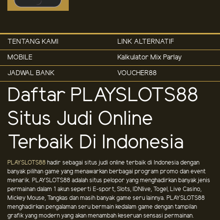
TENTANG KAMI
LINK ALTERNATIF
MOBILE
Kalkulator Mix Parlay
JADWAL BANK
VOUCHER88
Daftar PLAYSLOTS88
Situs Judi Online
Terbaik Di Indonesia
PLAYSLOTS88
hadir sebagai situs judi online terbaik di Indonesia dengan
banyak pilihan game yang menawarkan berbagai program promo dan event
menarik. PLAYSLOTS88 adalah situs pelopor yang menghadirkan banyak jenis
permainan dalam 1 akun seperti E-sport, Slots, IDNlive, Togel, Live Casino,
Mickey Mouse, Tangkas dan masih banyak game seru lainnya. PLAYSLOTS88
menghadirkan pengalaman seru bermain kedalam game dengan tampilan
grafik yang modern yang akan menambah keseruan sensasi permainan.